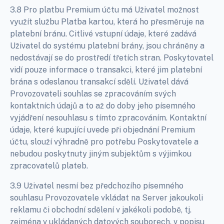
3.8 Pro platbu Premium účtu má Uživatel možnost
využít službu Platba kartou, která ho přesměruje na
platební bránu. Citlivé vstupní údaje, které zadává
Uživatel do systému platební brány, jsou chráněny a
nedostávají se do prostředí třetích stran. Poskytovatel
vidí pouze informace o transakci, které jim platební
brána s odeslanou transakcí sdělí. Uživatel dává
Provozovateli souhlas se zpracováním svých
kontaktních údajů a to až do doby jeho písemného
vyjádření nesouhlasu s tímto zpracováním. Kontaktní
údaje, které kupující uvede při objednání Premium
účtu, slouží výhradně pro potřebu Poskytovatele a
nebudou poskytnuty jiným subjektům s výjimkou
zpracovatelů plateb.
3.9 Uživatel nesmí bez předchozího písemného
souhlasu Provozovatele vkládat na Server jakoukoli
reklamu či obchodní sdělení v jakékoli podobě, tj.
zejména v ukládaných datových souborech, v popisu