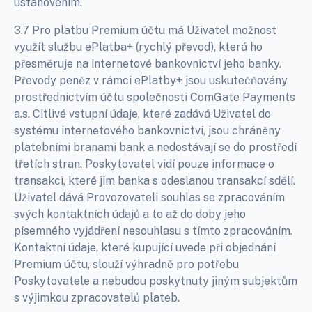
ustanovením.
3.7 Pro platbu Premium účtu má Uživatel možnost
využít službu ePlatba+ (rychlý převod), která ho
přesměruje na internetové bankovnictví jeho banky.
Převody peněz v rámci ePlatby+ jsou uskutečňovány
prostřednictvím účtu společnosti ComGate Payments
a.s. Citlivé vstupní údaje, které zadává Uživatel do
systému internetového bankovnictví, jsou chráněny
platebními branami bank a nedostávají se do prostředí
třetích stran. Poskytovatel vidí pouze informace o
transakci, které jim banka s odeslanou transakcí sdělí.
Uživatel dává Provozovateli souhlas se zpracováním
svých kontaktních údajů a to až do doby jeho
písemného vyjádření nesouhlasu s tímto zpracováním.
Kontaktní údaje, které kupující uvede při objednání
Premium účtu, slouží výhradně pro potřebu
Poskytovatele a nebudou poskytnuty jiným subjektům
s výjimkou zpracovatelů plateb.