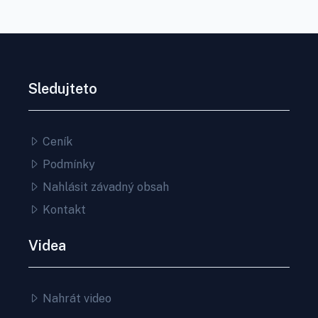
Sledujteto
Ceník
Podmínky
Nahlásit závadný obsah
Kontakt
Videa
Nahrát video