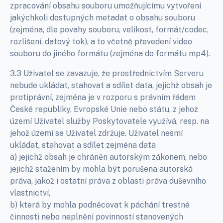
zpracování obsahu souboru umožňujícímu vytvoření
jakýchkoli dostupných metadat o obsahu souboru
(zejména, dle povahy souboru, velikost, formát/codec,
rozlišení, datový tok), a to včetně převedení video
souboru do jiného formátu (zejména do formátu mp4).
3.3 Uživatel se zavazuje, že prostřednictvím Serveru
nebude ukládat, stahovat a sdílet data, jejichž obsah je
protiprávní, zejména je v rozporu s právním řádem
České republiky, Evropské Unie nebo státu, z jehož
území Uživatel služby Poskytovatele využívá, resp. na
jehož území se Uživatel zdržuje. Uživatel nesmí
ukládat, stahovat a sdílet zejména data
a) jejichž obsah je chráněn autorským zákonem, nebo
jejichž stažením by mohla být porušena autorská
práva, jakož i ostatní práva z oblasti práva duševního
vlastnictví,
b) která by mohla podněcovat k páchání trestné
činnosti nebo neplnění povinností stanovených