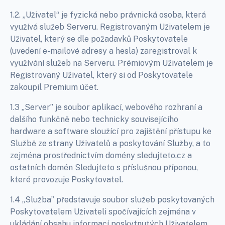
1.2. „Uživatel“ je fyzická nebo právnická osoba, která
využívá služeb Serveru. Registrovaným Uživatelem je
Uživatel, který se dle požadavků Poskytovatele
(uvedení e-mailové adresy a hesla) zaregistroval k
využívání služeb na Serveru. Prémiovým Uživatelem je
Registrovaný Uživatel, který si od Poskytovatele
zakoupil Premium účet.
1.3 „Server” je soubor aplikací, webového rozhraní a
dalšího funkčně nebo technicky souvisejícího
hardware a software sloužící pro zajištění přístupu ke
Službě ze strany Uživatelů a poskytování Služby, a to
zejména prostřednictvím domény sledujteto.cz a
ostatních domén Sledujteto s příslušnou příponou,
které provozuje Poskytovatel.
1.4 „Služba” představuje soubor služeb poskytovaných
Poskytovatelem Uživateli spočívajících zejména v
ukládání obsahu informací poskytnutých Uživatelem