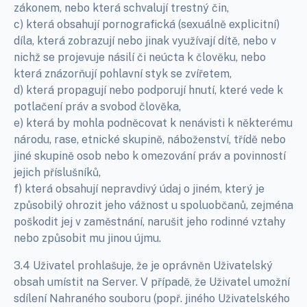
zákonem, nebo která schvalují trestný čin,
c) která obsahují pornografická (sexuálně explicitní)
díla, která zobrazují nebo jinak využívají dítě, nebo v
nichž se projevuje násilí či neúcta k člověku, nebo
která znázorňují pohlavní styk se zvířetem,
d) která propagují nebo podporují hnutí, které vede k
potlačení práv a svobod člověka,
e) která by mohla podněcovat k nenávisti k některému
národu, rase, etnické skupině, náboženství, třídě nebo
jiné skupině osob nebo k omezování práv a povinností
jejich příslušníků,
f) která obsahují nepravdivý údaj o jiném, který je
způsobilý ohrozit jeho vážnost u spoluobčanů, zejména
poškodit jej v zaměstnání, narušit jeho rodinné vztahy
nebo způsobit mu jinou újmu.
3.4 Uživatel prohlašuje, že je oprávněn Uživatelský
obsah umístit na Server. V případě, že Uživatel umožní
sdílení Nahraného souboru (popř. jiného Uživatelského